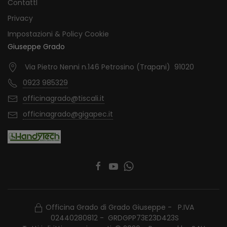
ContattI
Privacy
Impostazioni & Policy Cookie
Giuseppe Grado
Via Pietro Nenni n.146 Petrosino (Trapani) 91020
0923 985329
officinagrado@tiscali.it
officinagrado@gigapec.it
Officina Grado di Grado Giuseppe - P.IVA
02440280812 - GRDGPP73E23D423S