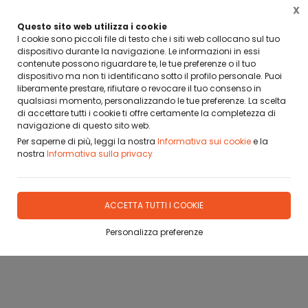
X
Questo sito web utilizza i cookie
I cookie sono piccoli file di testo che i siti web collocano sul tuo
dispositivo durante la navigazione. Le informazioni in essi
contenute possono riguardare te, le tue preferenze o il tuo
Telefono fisso:
0923/985329
dispositivo ma non ti identificano sotto il profilo personale. Puoi
liberamente prestare, rifiutare o revocare il tuo consenso in
qualsiasi momento, personalizzando le tue preferenze. La scelta
Responsabile:
328/8630249
di accettare tutti i cookie ti offre certamente la completezza di
navigazione di questo sito web.
Email:
officinagrado@tiscali.it
Per saperne di più, leggi la nostra
Informativa sui cookie
e la
nostra
Informativa sulla privacy
grado@officinagrado.it
ACCETTA TUTTI I COOKIE
Personalizza preferenze